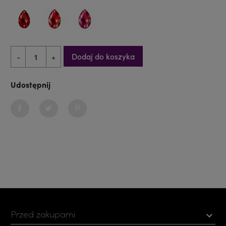
DARK SIAM
SIAM AB
SIAM SHIMMER
Dodaj do koszyka
-
+
Udostępnij
Udostępnij
Tweetuj
Pinterest
Przed zakupami
