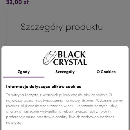
32,00 zł
Szczegóły produktu
Kolor
Crystal AB
Materiał
Szkło
Zgody
Szczegóły
O Cookies
Ilość
1 para
Informacje dotyczące plików cookies
ZAPIĘCIE
Ta witryna korzysta z własnych plików cookie, aby zapewnić Ci
najwyższy poziom doświadczenia na naszej stronie . Wykorzystujemy
KOLCZYK ZE SZTYFTEM - ZAPIĘCIE "A"
również pliki cookie stron trzecich w celu ulepszenia naszych usług,
analizy a nastepnie wyświetlania reklam związanych z Twoimi
preferencjami na podstawie analizy Twoich zachowań podczas
KOLOR KAMIENI
CRYSTAL AB
nawigacji.
CRYSTAL AB
SUGAR PINK
SUGAR PINK SHIMMER
LIGHT ROSE AB
LIGHT ROS
CA