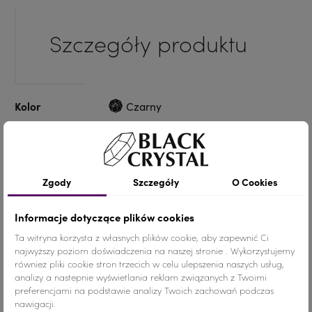
Szczegóły produktu
Kolor
Czarny
Materiał
Szkło
Wymiary
5.5 cm
Zgody
Szczegóły
O Cookies
Ilość
1 para
Informacje dotyczące plików cookies
Ta witryna korzysta z własnych plików cookie, aby zapewnić Ci
Dodaj do koszyka
-
+
najwyższy poziom doświadczenia na naszej stronie . Wykorzystujemy
również pliki cookie stron trzecich w celu ulepszenia naszych usług,
analizy a nastepnie wyświetlania reklam związanych z Twoimi
Udostępnij
preferencjami na podstawie analizy Twoich zachowań podczas
nawigacji.