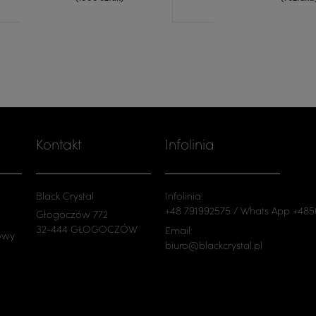
Kontakt
Infolinia
Black Crystal
Infolinia:
+48 791992575 / Whats App +48
Głogoczów 772
32-444 GŁOGOCZÓW
Email:
owy
biuro@blackcrystal.pl