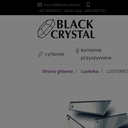
biuro@blackcrystal.pl
+48 791992575 / Whats App +48501697353
kamienie
cyrkonie
przyszywane
Strona główna
Lusterka
LUSTERKO /