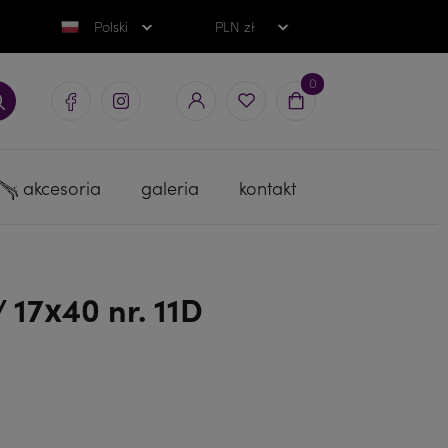
Polski
PLN zł
0
akcesoria
galeria
kontakt
 17x40 nr. 11D