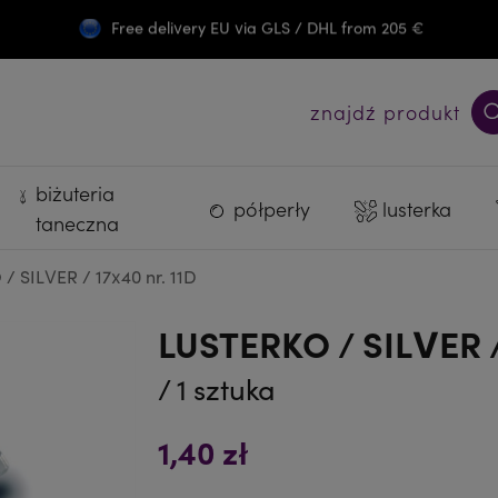
Free delivery EU via GLS / DHL from 205 €
Darmowa wysyłka PL od 300 zł
znajdź produkt
biżuteria
półperły
lusterka
taneczna
 SILVER / 17x40 nr. 11D
LUSTERKO / SILVER /
/ 1 sztuka
1,40 zł