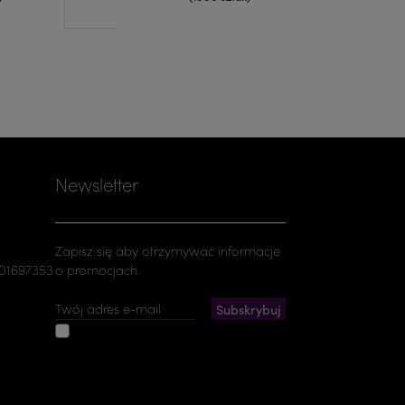
Newsletter
Zapisz się aby otrzymywać informacje
501697353
o promocjach.
Akceptuję ogólne warunki
użytkowania i politykę prywatności
Możesz zrezygnować w każdej chwili. W tym
celu należy odnaleźć szczegóły w naszej