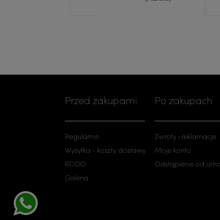
Przed zakupami
Po zakupach
Regulamin
Zwroty i reklamacje
Wysyłka - koszty dostawy
Moje konto
RODO
Odstąpienie od um
Galeria