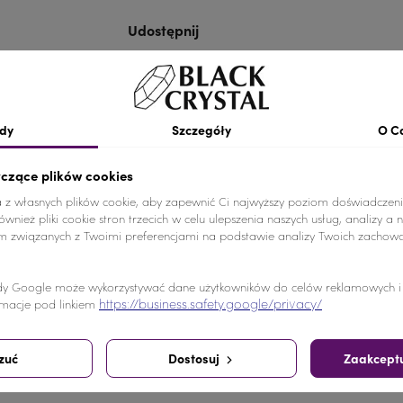
Udostępnij
Udostępnij
Tweetuj
Pinterest
dy
Szczegóły
O C
yczące plików cookies
a z własnych plików cookie, aby zapewnić Ci najwyższy poziom doświadczeni
wnież pliki cookie stron trzecich w celu ulepszenia naszych usług, analizy a 
zdjąć przed przyszyciem.
am związanych z Twoimi preferencjami na podstawie analizy Twoich zachow
y Google może wykorzystywać dane użytkowników do celów reklamowych i a
https://business.safety.google/privacy/
macje pod linkiem
pili ten produkt kupili również:
zuć
Dostosuj
Zaakceptu