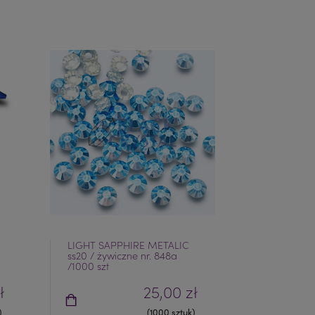
LIGHT SAPPHIRE METALIC
LUSTERKO /
ss20 / żywiczne nr. 848a
nr. 10D
/1000 szt
ł
25,00 zł
)
(1000 sztuk)