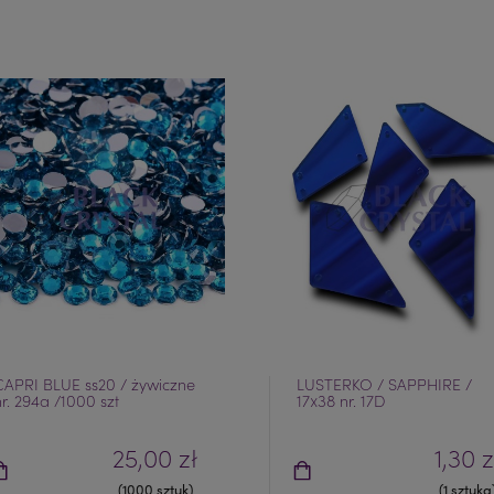
CAPRI BLUE ss20 / żywiczne
LUSTERKO / SAPPHIRE /
nr. 294a /1000 szt
17x38 nr. 17D
25,00 zł
1,30 z
(1000 sztuk)
(1 sztuka