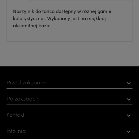
Naszyjnik do tańca dostępny w różnej gamie
kolorystycznej. Wykonany jest na miękkiej
aksamitnej bazie.
Przed zakupami

Po zakupach

Kontakt

Infolinia
