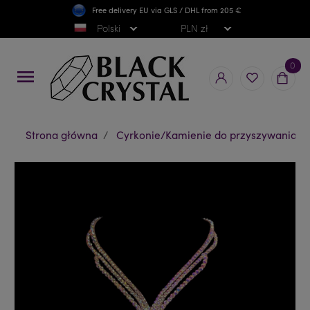
Free delivery EU via GLS / DHL from 205 €
Darmowa wysyłka PL od 300 zł
Polski
PLN zł
0
menu
Strona główna
Cyrkonie/Kamienie do przyszywania/Bi