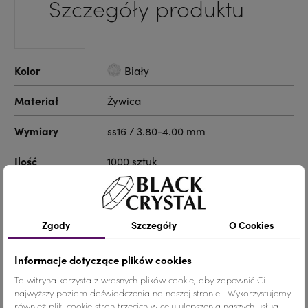
Szczegóły produktu
Kolor
Biały
Materiał
Żywica
Wymiary
ss16 / 3.80-4.00 mm
Ilość
1000 sztuk
Nr.Kategorii
nr. katalogowy 54a
Zgody
Szczegóły
O Cookies
Dodaj do koszyka
-
+
Informacje dotyczące plików cookies
Udostępnij
Ta witryna korzysta z własnych plików cookie, aby zapewnić Ci
najwyższy poziom doświadczenia na naszej stronie . Wykorzystujemy
również pliki cookie stron trzecich w celu ulepszenia naszych usług,