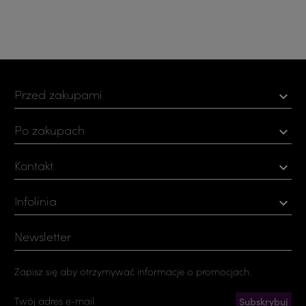
Przed zakupami

Po zakupach

Kontakt

Infolinia

Newsletter
Zapisz się aby otrzymywać informacje o promocjach.