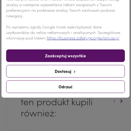
Udostępnij
Tweetuj
Pinterest
analizy a nastepnie wyświetlania reklam związanych z Twoimi
preferencjami na podstawie analizy Twoich zachowań podczas
nawigacji.
Po wyrażeniu zgody Google może wykorzystywać dane
Opis
użytkowników do celów reklamowych i analitycznych. Szczegółowe
https://business.safety.google/privacy/
informacje pod linkiem
Zaakceptuj wszystkie
Dostosuj
Klienci którzy zakupili
Odrzuć
ten produkt kupili
keyboard_arrow_left
keyboard_arrow_right
Poprzed
Nast
również: