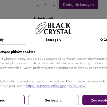
Dodaj do koszyka
-
+
Udostępnij
Udostępnij
Tweetuj
Pinterest
dy
Szczegóły
O C
yczące plików cookies
a z własnych plików cookie, aby zapewnić Ci najwyższy poziom doświadczeni
wnież pliki cookie stron trzecich w celu ulepszenia naszych usług, analizy a 
am związanych z Twoimi preferencjami na podstawie analizy Twoich zachow
e od akrylowych, a swoim blaskiem przypominają kamienie 
y Google może wykorzystywać dane użytkowników do celów reklamowych i a
https://business.safety.google/privacy/
macje pod linkiem
zuć
Dostosuj
Zaakceptu
pili ten produkt kupili również: