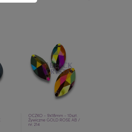
Poprzedni
Następny
OCZKO - 9x18mm - 10szt.
ŁEZKA - 8X
E
Żywiczne GOLD ROSE AB /
Akryl LIGH
nr. 214
(DARKER) / 