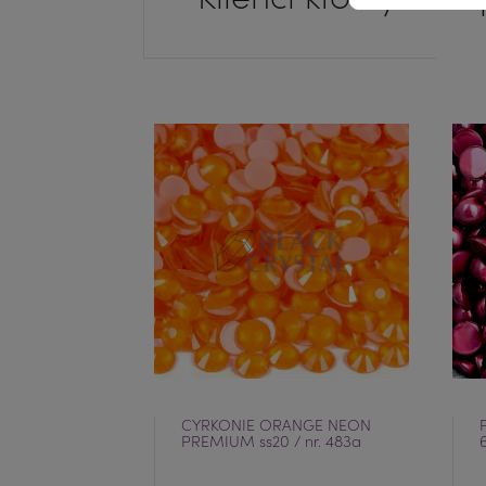
CYRKONIE ORANGE NEON
PREMIUM ss20 / nr. 483a