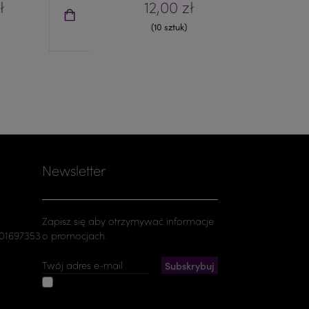
ł
12,00 zł
(10 sztuk)
Newsletter
Zapisz się aby otrzymywać informacje
501697353
o promocjach.
Akceptuję ogólne warunki
użytkowania i politykę prywatności