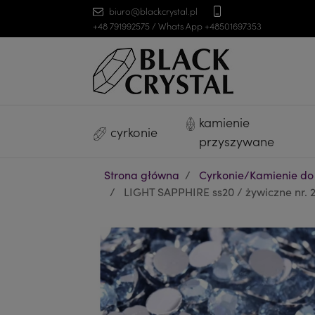
biuro@blackcrystal.pl
+48 791992575 / Whats App +48501697353
kamienie
cyrkonie
przyszywane
Strona główna
Cyrkonie/Kamienie do
LIGHT SAPPHIRE ss20 / żywiczne nr. 2