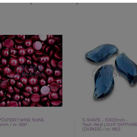
PÓŁPERŁY WINE SHINE
S-SHAPE - 10X20mm -
6mm / nr. 1697
15szt. Akryl LIGHT SAPPHIR
(DARKER) / nr. 1853