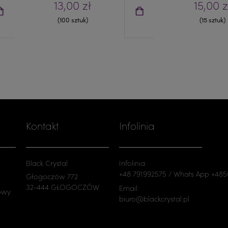
13,00 zł
15,00 z
(100 sztuk)
(15 sztuk)
Kontakt
Infolinia
Black Crystal
Infolinia:
+48 791992575 / Whats App +48
Głogoczów 772
32-444 GŁOGOCZÓW
Email:
owy
biuro@blackcrystal.pl