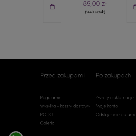
85,00 zł
(1440 sztuk)
Przed zakupami
Po zakupach
Regulamin
Zwroty i reklamacje
Wysyłka - koszty dostawy
Moje konto
RODO
Odstąpienie od um
Galeria