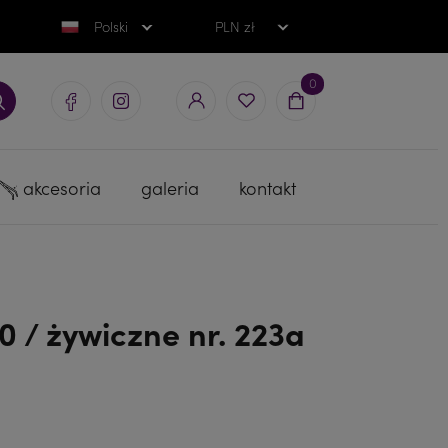
Polski
PLN zł
0
akcesoria
galeria
kontakt
 / żywiczne nr. 223a