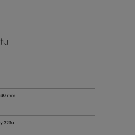
tu
4.80 mm
wy 223a