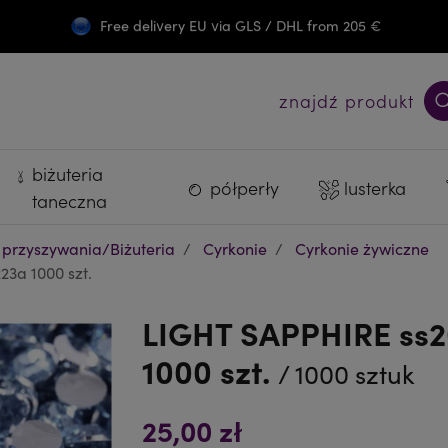
Free delivery EU via GLS / DHL from 205 €
Darmowa wysyłka PL od 300 zł
znajdź produkt
biżuteria
półperły
lusterka
taneczna
 przyszywania/Biżuteria
Cyrkonie
Cyrkonie żywiczne
23a 1000 szt.
LIGHT SAPPHIRE ss20
1000 szt.
/ 1000 sztuk
25,00 zł