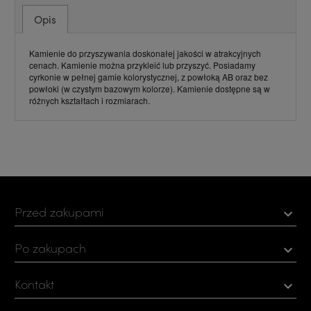
Opis
Kamienie do przyszywania doskonałej jakości w atrakcyjnych
cenach. Kamienie można przykleić lub przyszyć. Posiadamy
cyrkonie w pełnej gamie kolorystycznej, z powłoką AB oraz bez
powłoki (w czystym bazowym kolorze). Kamienie dostępne są w
różnych kształtach i rozmiarach.
Przed zakupami

Po zakupach

Kontakt
