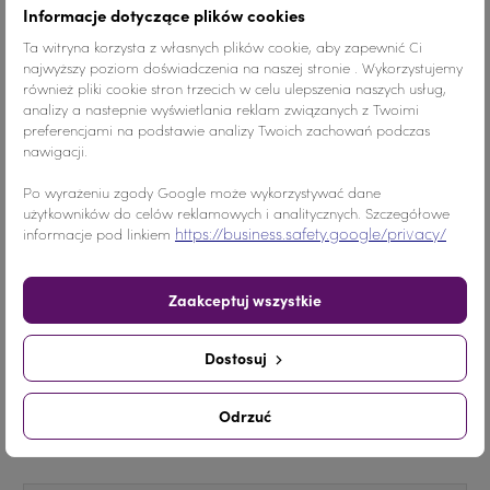
Informacje dotyczące plików cookies
Ta witryna korzysta z własnych plików cookie, aby zapewnić Ci
najwyższy poziom doświadczenia na naszej stronie . Wykorzystujemy
Kolor
Cytrynowy
również pliki cookie stron trzecich w celu ulepszenia naszych usług,
analizy a nastepnie wyświetlania reklam związanych z Twoimi
Materiał
Szkło
preferencjami na podstawie analizy Twoich zachowań podczas
nawigacji.
Ilość
1 SZTUKA
Po wyrażeniu zgody Google może wykorzystywać dane
użytkowników do celów reklamowych i analitycznych. Szczegółowe
Nr.Kategorii
601b
https://business.safety.google/privacy/
informacje pod linkiem
Dodaj do koszyka
-
+
Zaakceptuj wszystkie
Udostępnij
Dostosuj
Odrzuć
Udostępnij
Tweetuj
Pinterest