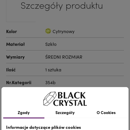
Szczegóły produktu
Kolor
Cytrynowy
Materiał
Szkło
Wymiary
ŚREDNI ROZMIAR
Ilość
1 sztuka
Nr.Kategorii
354b
Dodaj do koszyka
-
+
Zgody
Szczegóły
O Cookies
Udostępnij
Informacje dotyczące plików cookies