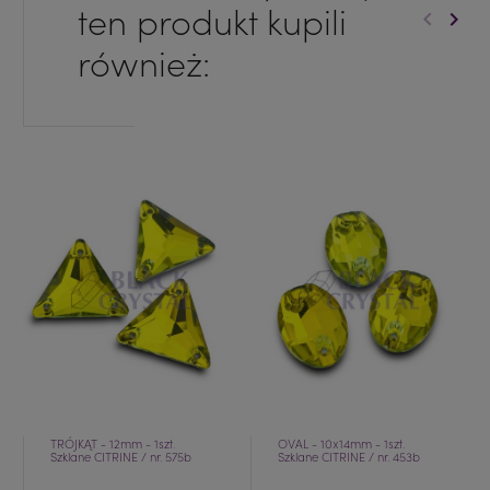
ten produkt kupili
keyboard_arrow_left
keyboard_arrow_right
Poprzed
Nast
również:
TRÓJKĄT - 12mm - 1szt.
OVAL - 10x14mm - 1szt.
Szklane CITRINE / nr. 575b
Szklane CITRINE / nr. 453b