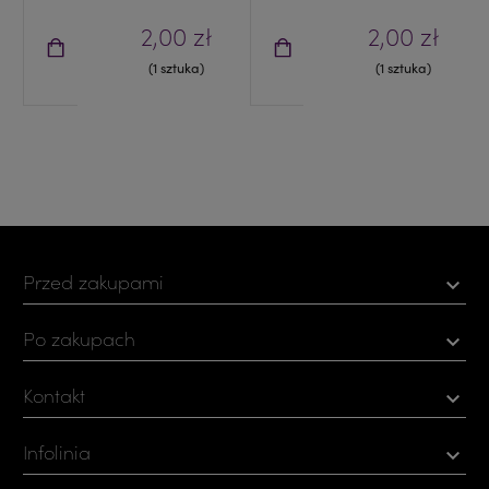
2,00 zł
2,00 zł
(1 sztuka)
(1 sztuka)
Przed zakupami

Po zakupach

Kontakt

Infolinia
